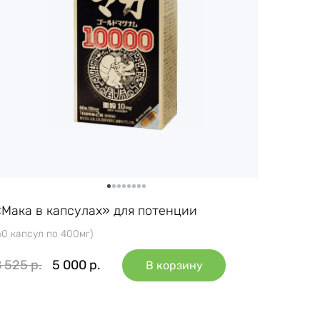
«Мака в капсулах» для потенции
60 капсул по 400мг)
8 525
р.
5 000
р.
В корзину