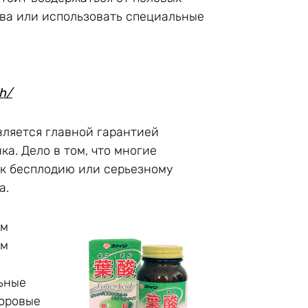
ива или использовать специальные
ah/
вляется главной гарантией
а. Дело в том, что многие
 к бесплодию или серьезному
а.
зм
ом
ьные
доровые