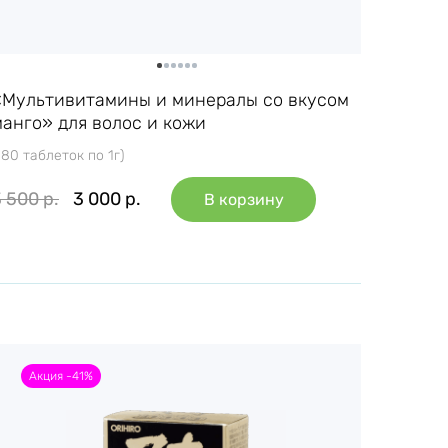
«Мультивитамины и минералы со вкусом
манго» для волос и кожи
180 таблеток по 1г)
3 500
р.
3 000
р.
В корзину
Акция -41%