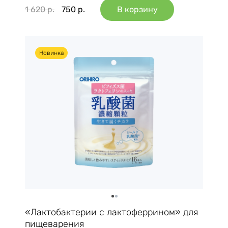
1 620
р.
750
р.
В корзину
Новинка
«Лактобактерии с лактоферрином» для
пищеварения