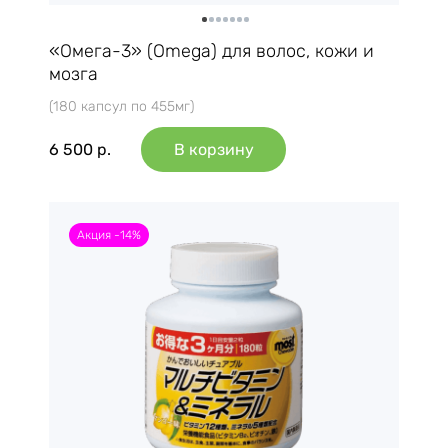
«Омега-3» (Omega) для волос, кожи и
мозга
(180 капсул по 455мг)
6 500
р.
В корзину
Акция -14%