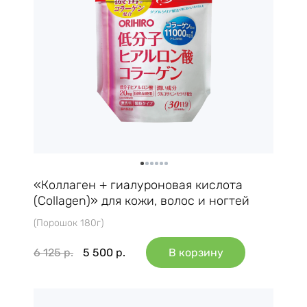
«Коллаген + гиалуроновая кислота
(Collagen)» для кожи, волос и ногтей
(Порошок 180г)
6 125
р.
5 500
р.
В корзину