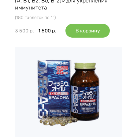
(A, B1, B2, B6, B12)» для укрепления
иммунитета
(180 таблеток по 1г)
3 500
р.
1 500
р.
В корзину