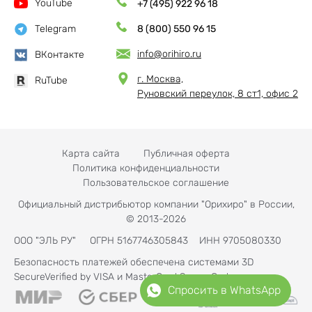
YouTube
+7 (495) 922 96 18
Telegram
8 (800) 550 96 15
info@orihiro.ru
ВКонтакте
г. Москва,
RuTube
Руновский переулок, 8 ст1, офис 2
Карта сайта
Публичная оферта
Политика конфиденциальности
Пользовательское соглашение
Официальный дистрибьютор компании "Орихиро" в России,
© 2013-2026
ООО "ЭЛЬ РУ" ОГРН 5167746305843 ИНН 9705080330
Безопасность платежей обеспечена системами 3D
SecureVerified by VISA и MasterCard SecureCode
Спросить в WhatsApp