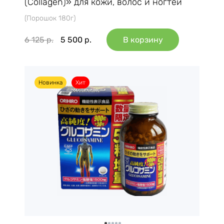
(Collagen)» для кожи, волос и ногтей
(Порошок 180г)
6 125
р.
5 500
р.
В корзину
Новинка
Хит