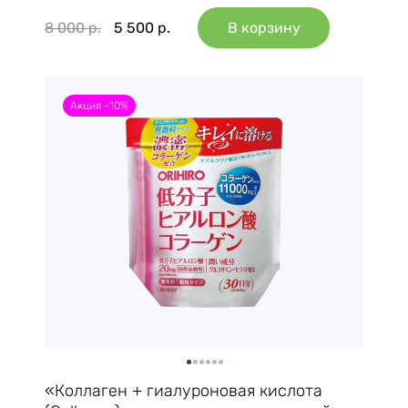
8 000
р.
5 500
р.
В корзину
Акция -10%
«Коллаген + гиалуроновая кислота