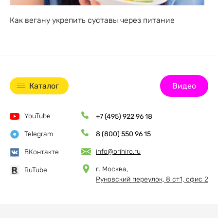
Как вегану укрепить суставы через питание
Каталог
Видео
YouTube
+7 (495) 922 96 18
Telegram
8 (800) 550 96 15
info@orihiro.ru
ВКонтакте
г. Москва,
RuTube
Руновский переулок, 8 ст1, офис 2