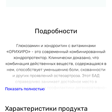
Подробности
Глюкозамин и хондроитин с витаминами
«ОРИХИРО» - это современный комбинированный
хондропротектор. Клинически доказано, что
комбинация действенных веществ, содержащаяся в
нем, способствует уменьшению боли, скованности
и других проявлений остеоартроза. Этот БАД
справедливо занимает достойное место в
комплексе лечения и профилактики дегенеративно-
Показать полностью
дистрофических заболеваний суставов, связок,
хрящей.
Характеристики продукта
Что полезен БАД