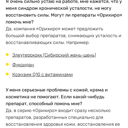
Я очень сильно устаю на работе, мне кажется, что у
цинк, витамин B1,
меня синдром хронической усталости, не могу
витамин В6,
восстановить силы. Могут ли препараты «Орихиро»
витамин D,
помочь мне?
витамин К,
Да, компания «Орихиро» может предложить
фолиевая кислота.
большой выбор препаратов, снимающих усталость и
восстанавливающих силы. Например:
Возрастное
Элеутерококк (Сибирский жень-шень)
18+
ограничение
Фукоидан
Коэнзим Q10 с витаминами
индивидуальная
У меня серьезные проблемы с кожей, крема и
непереносимость,
косметика не помогают. Если какой-нибудь
беременность и
препарат, способный помочь мне?
лактация. При
Да, в серию «Орихиро» входит сразу несколько
наличии сахарного
Противопоказания
препаратов, разработанных специально для
диабета либо
восстановления здоровья кожи, восстановления ее
ревматоидного