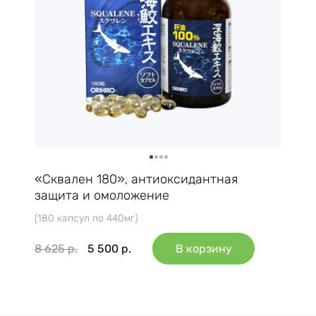
«Сквален 180», антиоксидантная
защита и омоложение
(180 капсул по 440мг)
8 625
р.
5 500
р.
В корзину