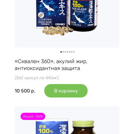
«Сквален 360», акулий жир,
антиоксидантная защита
(360 капсул по 440мг)
10 500
р.
В корзину
Акция -36%