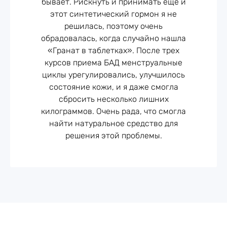
бывает. Рискнуть и принимать еще и
проблему наиболее эффективно, благодаря высокой
потребности), 0,25 мг
этот синтетический гормон я не
концентрации экстракта гранатовых косточек,
витамина B6 (14% от
решилась, поэтому очень
находящихся в наиболее полно и легкоусвояемой
рекомендуемой
обрадовалась, когда случайно нашла
форме.
суточной
«Гранат в таблетках». После трех
потребности), что не
курсов приема БАД менструальные
превышает верхний
циклы урегулировались, улучшилось
допустимый уровень
состояние кожи, и я даже смогла
потребления.
сбросить несколько лишних
килограммов. Очень рада, что смогла
найти натуральное средство для
порошок экстракт
решения этой проблемы.
граната, порошок
экстракт плодов
гинкго, экстракт
соевых бобов
(изофлавоны),
витамин C, маточное
молочко,
Состав