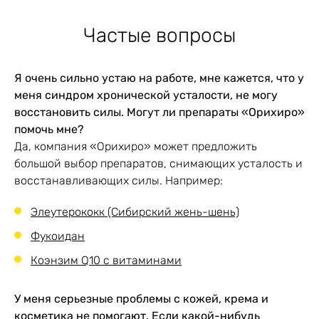
никотинамид,
витамин ,витамин B6,
Частые вопросы
витамин B1,
пантотенат кальция,
вспомогательные
Я очень сильно устаю на работе, мне кажется, что у
компоненты: лактоза,
меня синдром хронической усталости, не могу
эфир сахарозы
восстановить силы. Могут ли препараты «Орихиро»
жирных кислот (Е473).
помочь мне?
Да, компания «Орихиро» может предложить
большой выбор препаратов, снимающих усталость и
восстанавливающих силы. Например:
Срок годности
24 месяца
Элеутерококк (Сибирский жень-шень)
Фукоидан
таблетки массой 150
Коэнзим Q10 с витаминами
мг по 450 штук, в
Форма выпуска и
стеклянных банках с
упаковка
навинчиваемой
У меня серьезные проблемы с кожей, крема и
крышкой.
косметика не помогают. Если какой-нибудь