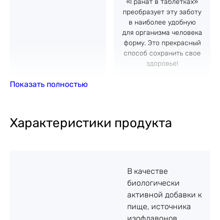
«Гранат в таблетках»
преобразует эту заботу
в наиболее удобную
для организма человека
форму. Это прекрасный
способ сохранить свое
здоровье!
Показать полностью
Подробности
Характеристики продукта
Агрессивное воздействие факторов внешней среды
часто приводит к гормональному дисбалансу, даже
в достаточно юном возрасте. Нарушение синтеза
главного женского гормона – эстрогена – это
В качестве
серьезный удар по здоровью женского организма.
биологически
Именно он отвечает за стабильность
активной добавки к
менструального цикла, защищает сосуды,
пище, источника
предотвращая возникновение атеросклероза,
изофлавонов,