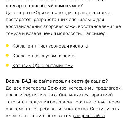
препарат, способный помочь мне?
Да, в серию «Орихиро» входит сразу несколько
препаратов, разработанных специально для
хранить в сухом,
восстановления здоровья кожи, восстановления ее
защищенном от света
тонуса и возвращения молодости. Например:
и недоступном для
Способ хранения
детей месте, при
Коллаген + гиалуроновая кислота
температуре не выше
Коллаген со вкусом персика
25 С.
Коэнзим Q10 с витаминами
Страна
Все ли БАД на сайте прошли сертификацию?
Япония
производства
Да, все препараты Орихиро, которые мы предлагаем,
прошли сертификацию. Она является гарантией
того, что продукция безопасна, соответствует всем
современным требованиям качества. Сертификаты
Орихиро / ORIHIRO Co.
Производитель
вы можете посмотреть в этом
разделе сайта
.
Ltd.