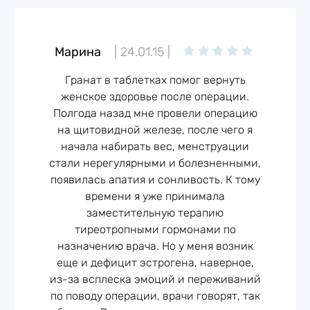
продукта,
беременность и
Pomegranate Tablets
Противопоказания
лактация. Перед
Марина
| 24.01.15 |
применением
Гормональные проблемы могут стать причиной
рекомендуется
Гранат в таблетках помог вернуть
возникновения самых разных недугов. Пищевая
проконсультироваться
женское здоровье после операции.
добавка «Гранат в таблетках» поможет вам
с врачом.
Полгода назад мне провели операцию
восстановить гормональную гармонию вашего
на щитовидной железе, после чего я
организма и укрепить его здоровье. Гранатовые
начала набирать вес, менструации
косточки представляют собой природный источник
стали нерегулярными и болезненными,
женского гормона эстрогена. Поэтому косточки
В одной таблетке
появилась апатия и сонливость. К тому
гранатов так полезны, особенно для женщин и
содержатся 7,5 мг
времени я уже принимала
девушек. Однако, при недостатке эстрогена очень
витамина С (10% от
заместительную терапию
трудно восполнить его только посредством
рекомендуемой
тиреотропными гормонами по
специального режима питания, в частности, при
суточной
назначению врача. Но у меня возник
помощи употребления косточек граната, поскольку
потребности), 0,45 мг
еще и дефицит эстрогена, наверное,
организмом усваивается только минимальный
витамина B2 (28%от
из-за всплеска эмоций и переживаний
объем полезных элементов. Пищевая добавка
рекомендуемой
по поводу операции, врачи говорят, так
«Гранат в таблетках» позволяет решить эту
Содержание
суточной