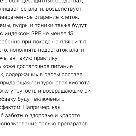
те о солнцезащитных средствах,
 лишает ее влаги, воздействует
девременное старение клеток.
емы, пудры и тоники также будут
с индексом SPF не менее 15.
обенно при походе на пляж и т.п.,
го, пополнять недостаток влаги
очетая такую практику
 коже достаточное питание
к, содержащих в своем составе
 придающая гаилуроновая кислота
оже упругость и возвращающие ей
обавку будут включены L-
фектом. Например, как
об заботы о здоровье и красоте
использование только препаратов