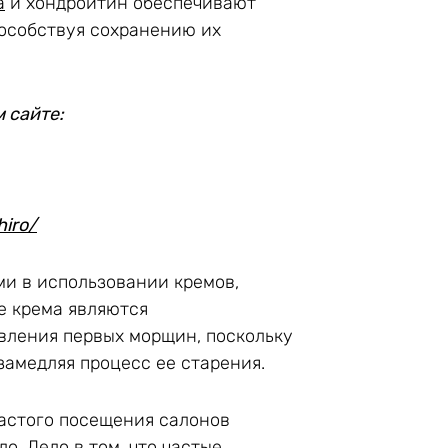
а
и хондроитин обеспечивают
пособствуя сохранению их
 сайте:
hiro/
ми в использовании кремов,
е крема являются
вления первых морщин, поскольку
замедляя процесс ее старения.
частого посещения салонов
о. Дело в том, что частые