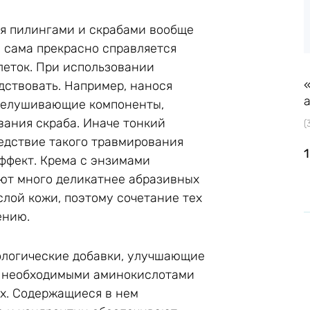
ься пилингами и скрабами вообще
е сама прекрасно справляется
леток. При использовании
дствовать. Например, нанося
тшелушивающие компоненты,
вания скраба. Иначе тонкий
(
едствие такого травмирования
ффект. Крема с энзимами
т много деликатнее абразивных
слой кожи, поэтому сочетание тех
ению.
ологические добавки, улучшающие
и необходимыми аминокислотами
х. Содержащиеся в нем