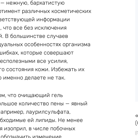
 — нежную, бархатистую
ртимент различных косметических
ответствующей информации
, что все без исключения
. В большинстве случаев
дуальных особенностях организма
ошибках, которые совершают
есполезными все усилия,
о состояния кожи. Избежать их
о именно делаете не так.
том, что очищающий гель
ольшое количество пены — явный
например, лаурилсульфата,
бходимые ей липиды. Не менее
(
я изоприл, в числе побочных
(
 обозначить изменение