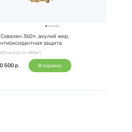
«Сквален 360», акулий жир,
антиоксидантная защита
360 капсул по 440мг)
10 500
р.
В корзину