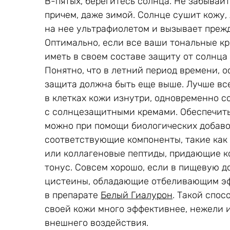
В-пятых, берегитесь солнца. Не забывай
причем, даже зимой. Солнце сушит кожу,
на нее ультрафиолетом и вызывает преж
Оптимально, если все ваши тональные кр
иметь в своем составе защиту от солнца 
Понятно, что в летний период времени, ос
защита должна быть еще выше. Лучше все
в клетках кожи изнутри, одновременно с
с солнцезащитными кремами. Обеспечить
можно при помощи биологических добаво
соответствующие компоненты, такие как
или коллагеновые пептиды, придающие к
тонус. Совсем хорошо, если в пищевую д
цистеины, обладающие отбеливающим эф
в препарате
Белый Гиалурон
. Такой спос
своей кожи много эффективнее, нежели 
внешнего воздействия.