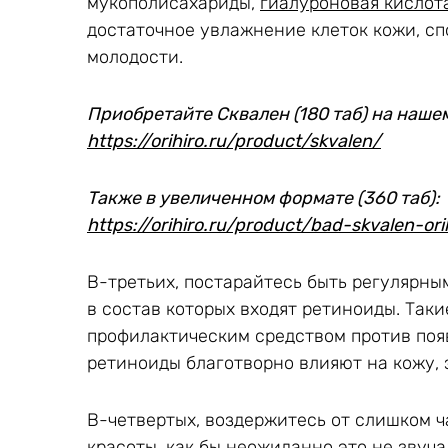
мукополисахариды,
гиалуроновая кислот
достаточное увлажнение клеток кожи, с
молодости.
Приобретайте Сквален (180 таб) на нашем
https://orihiro.ru/product/skvalen/
Также в увеличенном формате (360 таб):
https://orihiro.ru/product/bad-skvalen-ori
В-третьих, постарайтесь быть регулярны
в состав которых входят ретиноиды. Таки
профилактическим средством против поя
ретиноиды благотворно влияют на кожу, 
В-четвертых, воздержитесь от слишком 
красоты, как бы неожиданно это не звучал