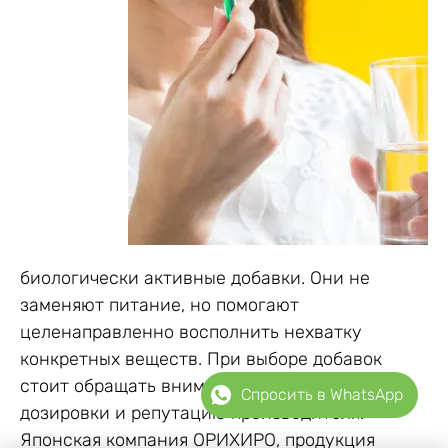
биологически активные добавки. Они не
заменяют питание, но помогают
целенаправленно восполнить нехватку
конкретных веществ. При выборе добавок
стоит обращать внимание на качество сырья,
Спросить в WhatsApp
дозировки и репутацию производителя.
Японская компания ОРИХИРО, продукция