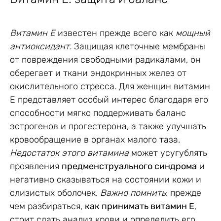
Витамин E
известен прежде всего как
мощный
антиоксидант.
Защищая клеточные мембраны
от повреждения свободными радикалами, он
оберегает и ткани эндокринных желез от
окислительного стресса. Для женщин витамин
E представляет особый интерес благодаря его
способности мягко поддерживать баланс
эстрогенов и прогестерона, а также улучшать
кровообращение в органах малого таза.
Недостаток этого витамина
может усугублять
проявления
предменструального синдрома
и
негативно сказываться на состоянии кожи и
слизистых оболочек.
Важно помнить
: прежде
чем разбираться,
как принимать витамин Е
,
стоит сдать анализ крови и определить его