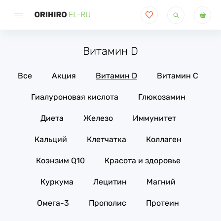
Поиск
товаров
Витамин D
Все
Акция
Витамин D
Витамин С
Гиалуроновая кислота
Глюкозамин
Диета
Железо
Иммунитет
Кальций
Клетчатка
Коллаген
Коэнзим Q10
Красота и здоровье
Куркума
Лецитин
Магний
Омега-3
Прополис
Протеин