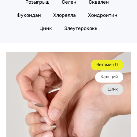
Розыгрыш
Селен
Сквален
Фукоидан
Хлорелла
Хондроитин
Цинк
Элеутерококк
Витамин D
Кальций
Цинк