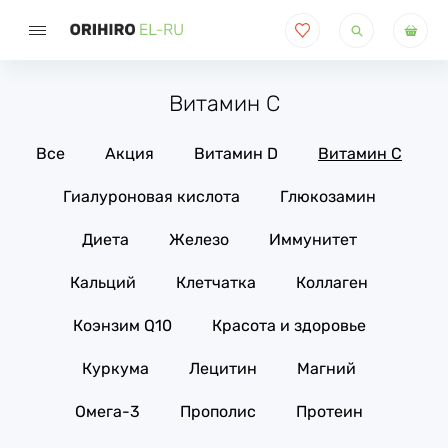
Поиск
товаров
Витамин С
Все
Акция
Витамин D
Витамин С
Гиалуроновая кислота
Глюкозамин
Диета
Железо
Иммунитет
Кальций
Клетчатка
Коллаген
Коэнзим Q10
Красота и здоровье
Куркума
Лецитин
Магний
Омега-3
Прополис
Протеин