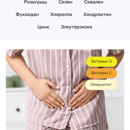
Розыгрыш
Селен
Сквален
Фукоидан
Хлорелла
Хондроитин
Цинк
Элеутерококк
Витамин D
Витамин С
Иммунитет