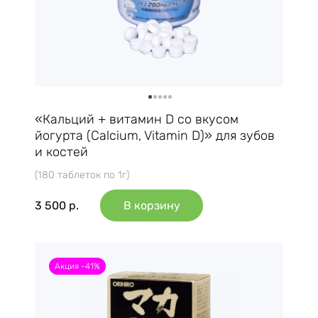
«Кальций + витамин D со вкусом
йогурта (Calcium, Vitamin D)» для зубов
и костей
(180 таблеток по 1г)
3 500
р.
В корзину
Акция -41%