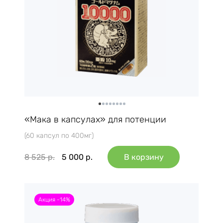
«Мака в капсулах» для потенции
(60 капсул по 400мг)
8 525
р.
5 000
р.
В корзину
Акция -14%