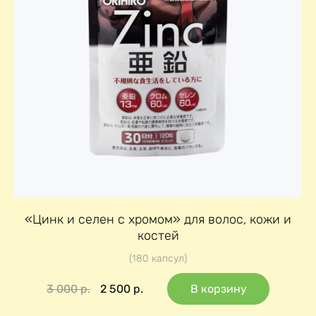
«Цинк и селен с хромом» для волос, кожи и
костей
(180 капсул)
3 000
р.
2 500
р.
В корзину