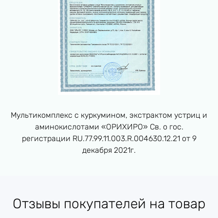
Противопоказания
непереносимость
хранить в сухом,
защищённом от
Способ хранения
солнечного света и
влаги месте
Мультикомплекс с куркумином, экстрактом устриц и
аминокислотами «ОРИХИРО» Св. о гос.
Срок годности
01.12.2026
регистрации RU.77.99.11.003.R.004630.12.21 от 9
декабря 2021г.
Отзывы покупателей на товар