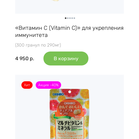
«Витамин C (Vitamin C)» для укрепления
иммунитета
(300 гранул по 290мг)
4 950
р.
В корзину
Хит
Акция -40%