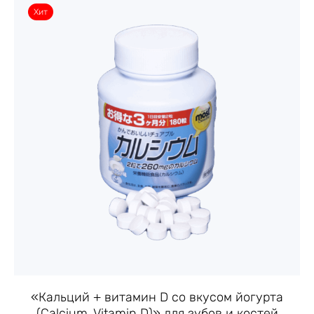
Хит
«Кальций + витамин D со вкусом йогурта
(Calcium, Vitamin D)» для зубов и костей