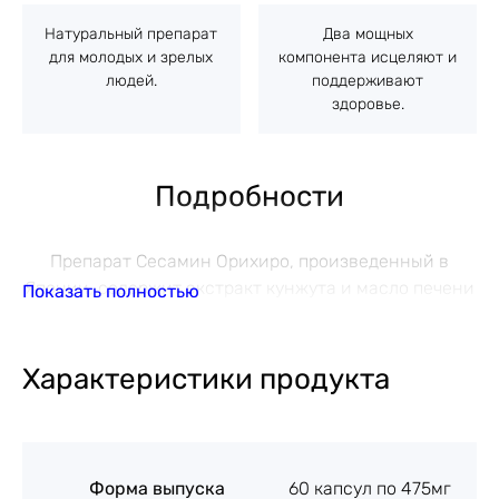
Натуральный препарат
Два мощных
для молодых и зрелых
компонента исцеляют и
людей.
поддерживают
здоровье.
Подробности
Препарат Сесамин Орихиро, произведенный в
Японии, содержит экстракт кунжута и масло печени
Показать полностью
глубоководной акулы, которые являются источником
ценного сквалена. Это уникальное сочетание
натуральных ингредиентов делает Сесамин
Характеристики продукта
неотъемлемым для многих людей, особенно для тех,
кто ведет активный образ жизни.
ДЕЙСТВИЕ БАД СЕСАМИН:
Форма выпуска
60 капсул по 475мг