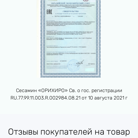
содержится 60 капсул, достаточно для 30-дневного
индивидуальная
приема. После месяца использования можно
непереносимость
сделать перерыв, а затем продолжить прием
Противопоказания
компонентов БАД,
препарата.
беременность и
лактация
хранить в сухом,
защищённом от
Способ хранения
солнечного света и
влаги месте
Сесамин «ОРИХИРО» Св. о гос. регистрации
RU.77.99.11.003.R.002984.08.21 от 10 августа 2021 г
Страна
Япония
производства
Отзывы покупателей на товар